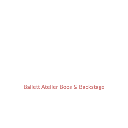
Ballett Atelier Boos & Backstage
„Ausdauer ist ein Talisman für das Leben“